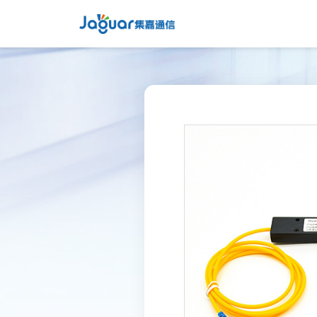
>
数据线缆
产品中心
>
铜缆布线配件
>
光纤光缆
关于集嘉
>
光缆布线配件
工程案例
>
数据中心布线系统
新闻动态
>
弱电智能化线缆
联系我们