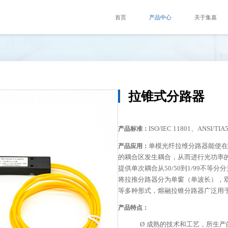
首页
产品中心
关于集嘉
拉锥式分路器
ISO/IEC 11801
、
ANSI/TIA
产品标准：
单模光纤拉维分路器能使
产品应用：
的耦合区发生耦合，从而进行光功率
提供单次耦合从
50/50
到
1/99
不等分分
将拉推分路器分为单窗（单波长），
等多种形式，熔融拉锥分路器广泛用
产品特点：
Ø
成熟的技术和工艺，所生产