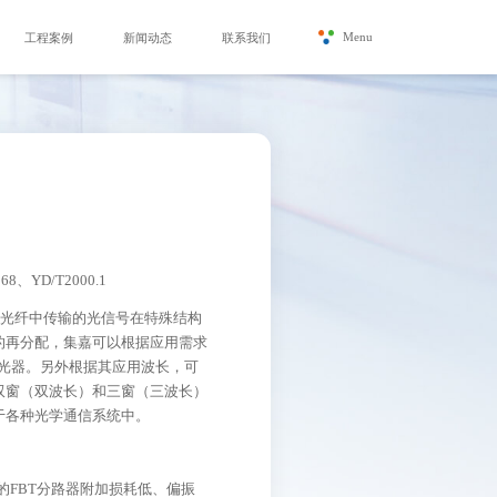
Menu
工程案例
新闻动态
联系我们
568
、
YD/T2000.1
在光纤中传输的光信号在特殊结构
的再分配，集嘉可以根据应用需求
光器。另外根据其应用波长，可
双窗（双波长）和三窗（三波长）
于各种光学通信系统中。
的
FBT
分路器附加损耗低、偏振